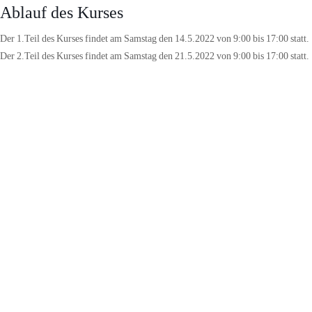
Ablauf des Kurses
Der 1.Teil des Kurses findet am Samstag den 14.5.2022 von 9:00 bis 17:00 statt.
Der 2.Teil des Kurses findet am Samstag den 21.5.2022 von 9:00 bis 17:00 statt.
Prüfungskriterien und Vorbereitung
Links zu den Prüfungskriterien:
Helferschein
Retterschein
Zur Vorbereitung empfehlen wir vor allem das Streckentauchen und das
Rückenschwimmen ohne Armtätigkeiten zu üben, wenn man in diesem Bereich
noch keine Erfahrung hat.
Was ist mitzubringen?
Nachweis eines 16 stündigen Erste Hilfe Kurses
=> der Kurs kann vorerst
auch ohne diesen Nachweis besucht werden, der Helfer-/Retterschein wird